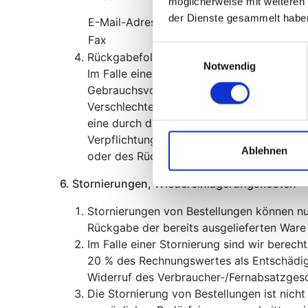
möglicherweise mit weiteren
Kamen
der Dienste gesammelt habe
E-Mail-Adresse
info(at)
Fax
+ 49 (0)
Einwilligungsauswahl
Rückgabefolgen:
Notwendig
Im Falle einer wirksamen Rückgabe sind 
Gebrauchsvorteile) herauszugeben. Bei ein
Verschlechterung der Ware ausschließlich
eine durch die bestimmungsgemäße Ingebr
Verpflichtungen zur Erstattung von Zahlun
Ablehnen
oder des Rücknahmeverlangens, für uns 
6. Stornierungen, Wiedereinlagerungskosten
Stornierungen von Bestellungen können n
Rückgabe der bereits ausgelieferten Ware 
Im Falle einer Stornierung sind wir berec
20 % des Rechnungswertes als Entschädig
Widerruf des Verbraucher-/Fernabsatzgesch
Die Stornierung von Bestellungen ist nicht