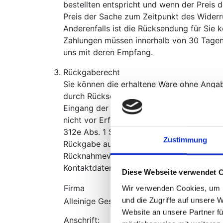
bestellten entspricht und wenn der Preis
Preis der Sache zum Zeitpunkt des Widerru
Anderenfalls ist die Rücksendung für Sie 
Zahlungen müssen innerhalb von 30 Tagen e
uns mit deren Empfang.
Rückgaberecht
Sie können die erhaltene Ware ohne Anga
durch Rücksendung der Ware zurückgeben. Di
Eingang der Ware beim Empfänger (bei der
nicht vor Erfüllung unserer Informationsp
312e Abs. 1 Satz 1 BGB in Verbindung mit 
Zustimmung
Rückgabe auch durch Rücknahmeverlangen 
Rücknahmeverlangens. In jedem Fall erfol
Kontaktdaten für die Rücksendung oder 
Diese Webseite verwendet 
Firma
NetCat
Wir verwenden Cookies, um I
und die Zugriffe auf unsere 
Alleinige Gesellschafterin:
Evelin R
Website an unsere Partner fü
Weißdor
Anschrift: