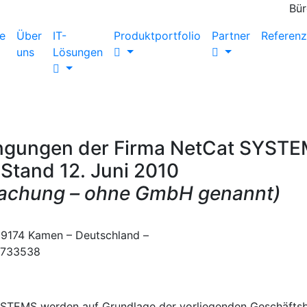
0 - 0
Bür
e
Über
IT-
Produktportfolio
Partner
Referen
uns
Lösungen
ingungen der Firma NetCat SYS
Stand 12. Juni 2010
nfachung – ohne GmbH genannt)
174 Kamen – Deutschland –
3733538
SYSTEMS werden auf Grundlage der vorliegenden Geschäf