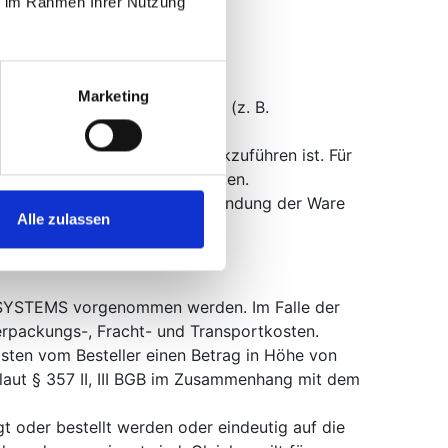
ie im Rahmen Ihrer Nutzung
Marketing
und ggf. gezogene Nutzungen (z. B.
den. Dies gilt nicht, wenn die
öglich gewesen wäre – zurückzuführen ist. Für
 Sie keinen Wertersatz leisten.
st beginnt für Sie mit der Absendung der Ware
Alle zulassen
at SYSTEMS vorgenommen werden. Im Falle der
Verpackungs-, Fracht- und Transportkosten.
osten vom Besteller einen Betrag in Höhe von
aut § 357 II, III BGB im Zusammenhang mit dem
gt oder bestellt werden oder eindeutig auf die