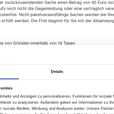
 der zurückzusendenden Sache einen Betrag von 40 Euro nic
fs noch nicht die Gegenleistung oder eine vertraglich vere
kostenfrei. Nicht paketversandfähige Sachen werden bei Ihn
rfüllt werden. Die Frist beginnt für Sie mit der Absendung
be von Gründen innerhalb von 14 Tagen
e Frist beginnt nach Erhalt dieser Belehrung in Textform (z
 wiederkehrenden Lieferung gleichartiger Waren nicht vor E
flichten gemäß Artikel 246 § 2 in Verbindung mit § 1 Abs. 
Artikel 246 § 3 EGBGB. Nur bei nicht paketversandfähiger W
Details
in Textform erklären. Zur Wahrung der Frist genügt die r
gt die Rücksendung auf unsere Kosten und Gefahr.
das Rücknahmeverlangen:
Cookies
 SYSTEMS GmbH
nhalte und Anzeigen zu personalisieren, Funktionen für soziale
Website zu analysieren. Außerdem geben wir Informationen zu I
idder und Jörg Ridder
r soziale Medien, Werbung und Analysen weiter. Unsere Partner
nweg 24 | 59174