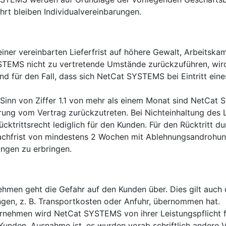
t bleiben Individualvereinbarungen.
einer vereinbarten Lieferfrist auf höhere Gewalt, Arbeitska
TEMS nicht zu vertretende Umstände zurückzuführen, wird d
end für den Fall, dass sich NetCat SYSTEMS bei Eintritt eine
m Sinn von Ziffer 1.1 von mehr als einem Monat sind NetCat
erung vom Vertrag zurückzutreten. Bei Nichteinhaltung des L
ücktrittsrecht lediglich für den Kunden. Für den Rücktritt d
chfrist von mindestens 2 Wochen mit Ablehnungsandrohung
ungen zu erbringen.
hmen geht die Gefahr auf den Kunden über. Dies gilt auch 
gen, z. B. Transportkosten oder Anfuhr, übernommen hat.
nehmen wird NetCat SYSTEMS von ihrer Leistungspflicht fr
Kunden. Ausnahme ist, es wurden vorab schriftlich ander