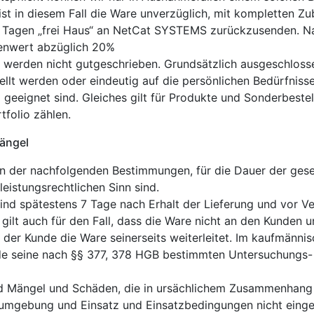
ist in diesem Fall die Ware unverzüglich, mit kompletten 
7 Tagen „frei Haus“ an NetCat SYSTEMS zurückzusenden. Na
renwert abzüglich 20%
 werden nicht gutgeschrieben. Grundsätzlich ausgeschloss
ellt werden oder eindeutig auf die persönlichen Bedürfnisse
 geeignet sind. Gleiches gilt für Produkte und Sonderbeste
folio zählen.
ängel
der nachfolgenden Bestimmungen, für die Dauer der geset
eistungsrechtlichen Sinn sind.
ind spätestens 7 Tage nach Erhalt der Lieferung und vor V
ilt auch für den Fall, dass die Ware nicht an den Kunden 
der Kunde die Ware seinerseits weiterleitet. Im kaufmännis
nde seine nach §§ 377, 378 HGB bestimmten Untersuchung
d Mängel und Schäden, die in ursächlichem Zusammenhang d
eumgebung und Einsatz und Einsatzbedingungen nicht eingeha