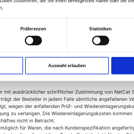
 Daten zusammen, die Sie ihnen bereitgestellt haben oder die s
n.
netcatsystems.de
 2307 96 10 – 199
Präferenzen
Statistiken
die beiderseits empfangenen Leistungen zurückzugewähren 
er Verschlechterung der Ware kann Wertersatz verlangt wer
 auf deren Prüfung – wie sie Ihnen etwa im Ladengeschäft m
auchnahme der Sache entstandene Verschlechterung müssen
gen müssen innerhalb von 30 Tagen erfüllt werden. Die Fri
Auswahl erlauben
mit dem Empfang.
ur mit ausdrücklicher schriftlicher Zustimmung von NetC
trägt der Besteller in jedem Falle sämtliche angefallenen 
htigt, wegen der anfallenden Prüf- und Wiedereinlagerungsk
ung zu verlangen. Die Wiedereinlagerungskosten kommen l
äftes nicht in Betracht.
 möglich für Waren, die nach Kundenspezifikation angeferti