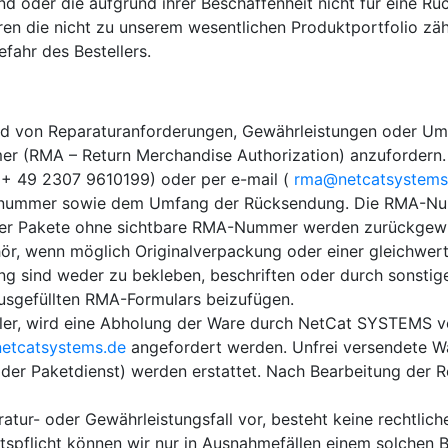
d oder die aufgrund ihrer Beschaffenheit nicht für eine Rüc
n die nicht zu unserem wesentlichen Produktportfolio zäh
fahr des Bestellers.
d von Reparaturanforderungen, Gewährleistungen oder Umt
r (RMA – Return Merchandise Authorization) anzufordern.
x (+ 49 2307 9610199) oder per e-mail (
rma@netcatsystems
nummer sowie dem Umfang der Rücksendung. Die RMA-Numm
oder Pakete ohne sichtbare RMA-Nummer werden zurückgew
ör, wenn möglich Originalverpackung oder einer gleichwer
g sind weder zu bekleben, beschriften oder durch sonstige E
usgefüllten RMA-Formulars beizufügen.
hler, wird eine Abholung der Ware durch NetCat SYSTEMS ve
etcatsystems.de
angefordert werden. Unfrei versendete 
er Paketdienst) werden erstattet. Nach Bearbeitung der Re
aratur- oder Gewährleistungsfall vor, besteht keine recht
spflicht können wir nur in Ausnahmefällen einem solchen Be