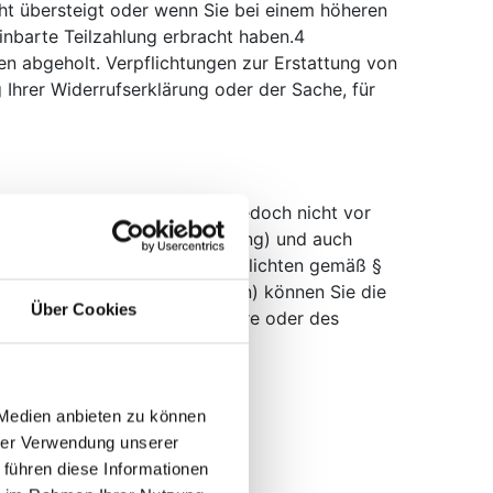
ht übersteigt oder wenn Sie bei einem höheren
inbarte Teilzahlung erbracht haben.4
en abgeholt. Verpflichtungen zur Erstattung von
 Ihrer Widerrufserklärung oder der Sache, für
.B. als Brief, Fax, E-Mail), jedoch nicht vor
ingang der ersten Teillieferung) und auch
1 und 2 EGBGB sowie unserer Pflichten gemäß §
are (z.B. bei sperrigen Gütern) können Sie die
Über Cookies
echtzeitige Absendung der Ware oder des
 Medien anbieten zu können
hrer Verwendung unserer
 führen diese Informationen