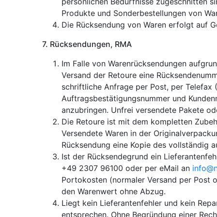
persönlichen Bedürfnisse zugeschnitten sin
Produkte und Sonderbestellungen von Ware
Die Rücksendung von Waren erfolgt auf Ge
7. Rücksendungen, RMA
Im Falle von Warenrücksendungen aufgrun
Versand der Retoure eine Rücksendenumme
schriftliche Anfrage per Post, per Telefa
Auftragsbestätigungsnummer und Kunden
anzubringen. Unfrei versendete Pakete 
Die Retoure ist mit dem kompletten Zubeh
Versendete Waren in der Originalverpackun
Rücksendung eine Kopie des vollständig a
Ist der Rücksendegrund ein Lieferantenfe
+49 2307 96100 oder per eMail an
info@n
Portokosten (normaler Versand per Post od
den Warenwert ohne Abzug.
Liegt kein Lieferantenfehler und kein Rep
entsprechen. Ohne Begründung einer Recht