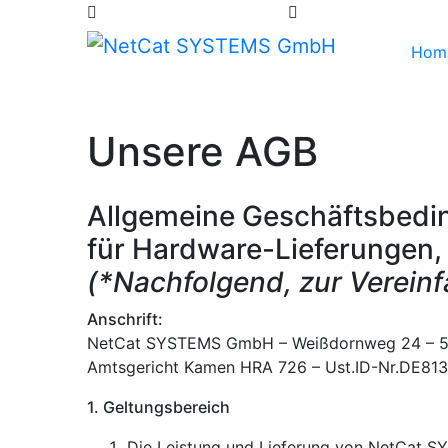
sales@netcatsystems.de
+ 49 (0) 2307 96 1
Hom
Unsere AGB
Allgemeine Geschäftsbed
für Hardware-Lieferungen, 
(*Nachfolgend, zur Verei
Anschrift:
NetCat SYSTEMS GmbH – Weißdornweg 24 – 59
Amtsgericht Kamen HRA 726 – Ust.ID-Nr.DE81
1. Geltungsbereich
Die Leistung und Lieferung von NetCat 