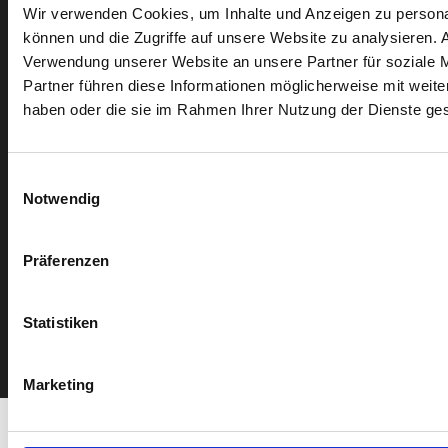
Wir verwenden Cookies, um Inhalte und Anzeigen zu personal
Die NetCat SYSTEMS GmbH ist ISO9001:2015
können und die Zugriffe auf unsere Website zu analysieren.
zertifiziert. Dies belegt unsere Verpflichtung zur
Verwendung unserer Website an unsere Partner für soziale 
Qualitätssicherung und kontinuierlichen Verbesserung
Partner führen diese Informationen möglicherweise mit weite
unserer Produkte und Dienstleistungen.
haben oder die sie im Rahmen Ihrer Nutzung der Dienste g
Das Zertifikat bestätigt, dass unsere
Geschäftsprozesse den internationalen Standards für
Qualitätsmanagement entsprechen,
Einwilligungsauswahl
um höchste Kundenzufriedenheit zu gewährleisten.
Notwendig
Präferenzen
Statistiken
Kontakt
FAQ
Impressum
AGB
Datenschutz
© 2026 NetCat SYSTEMS GmbH | website by
elephantscanjump.de
Marketing